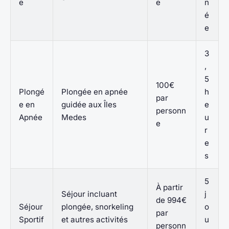
e
e
n
é
e
3
,
5
100€
Plongé
Plongée en apnée
h
par
e en
guidée aux Îles
e
personn
Apnée
Medes
u
e
r
e
s
5
À partir
Séjour incluant
j
de 994€
Séjour
plongée, snorkeling
o
par
Sportif
et autres activités
u
personn