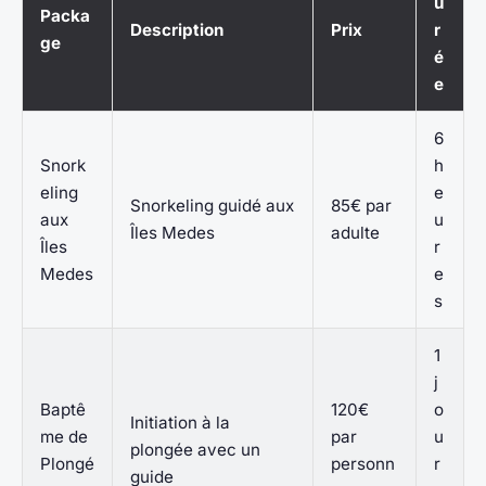
u
Packa
Description
Prix
r
ge
é
e
6
Snork
h
eling
e
Snorkeling guidé aux
85€ par
aux
u
Îles Medes
adulte
Îles
r
Medes
e
s
1
j
Baptê
120€
o
Initiation à la
me de
par
u
plongée avec un
Plongé
personn
r
guide