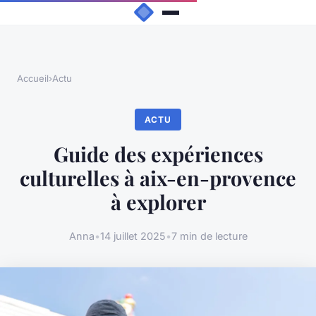
Accueil
›
Actu
ACTU
Guide des expériences
culturelles à aix-en-provence
à explorer
Anna
•
14 juillet 2025
•
7 min de lecture