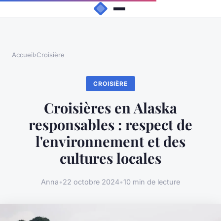
Accueil
›
Croisière
CROISIÈRE
Croisières en Alaska
responsables : respect de
l'environnement et des
cultures locales
Anna
•
22 octobre 2024
•
10 min de lecture