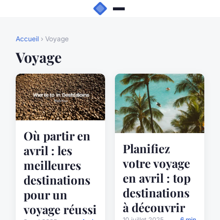
Accueil
› Voyage
Voyage
Où partir en
Planifiez
avril : les
votre voyage
meilleures
en avril : top
destinations
destinations
pour un
à découvrir
voyage réussi
10 juillet 2025
6 min