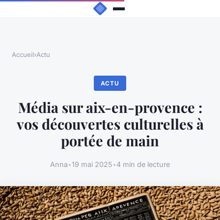
Accueil
›
Actu
ACTU
Média sur aix-en-provence :
vos découvertes culturelles à
portée de main
Anna
•
19 mai 2025
•
4 min de lecture